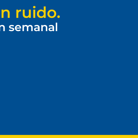
n ruido.
ín semanal