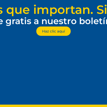
s que importan. Si
e gratis a nuestro bolet
Haz clic aquí