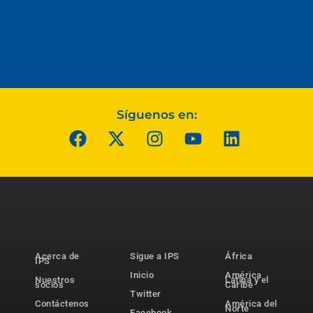
Síguenos en:
Acerca de
Sigue a IPS
África
IPS
Inicio
América
Nuestros
Latina y el
socios
Caribe
Twitter
Contáctenos
América del
Norte
Facebook