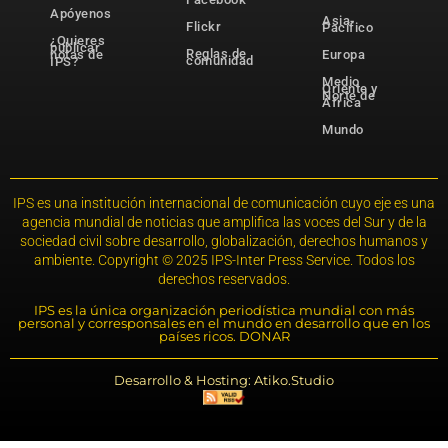
Apóyenos
Asia-
Flickr
Pacífico
¿Quieres
publicar
Reglas de
notas de
Europa
comunidad
IPS?
Medio
Oriente y
Norte de
África
Mundo
IPS es una institución internacional de comunicación cuyo eje es una
agencia mundial de noticias que amplifica las voces del Sur y de la
sociedad civil sobre desarrollo, globalización, derechos humanos y
ambiente. Copyright © 2025 IPS-Inter Press Service. Todos los
derechos reservados.
IPS es la única organización periodística mundial con más
personal y corresponsales en el mundo en desarrollo que en los
países ricos. DONAR
Desarrollo & Hosting: Atiko.Studio