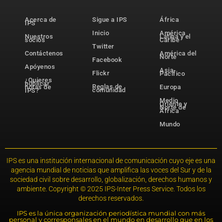
Acerca de
Sigue a IPS
África
IPS
Inicio
América
Nuestros
Latina y el
socios
Caribe
Twitter
Contáctenos
América del
Norte
Facebook
Apóyenos
Asia-
Flickr
Pacífico
¿Quieres
publicar
Reglas de
notas de
Europa
comunidad
IPS?
Medio
Oriente y
Norte de
África
Mundo
IPS es una institución internacional de comunicación cuyo eje es una
agencia mundial de noticias que amplifica las voces del Sur y de la
sociedad civil sobre desarrollo, globalización, derechos humanos y
ambiente. Copyright © 2025 IPS-Inter Press Service. Todos los
derechos reservados.
IPS es la única organización periodística mundial con más
personal y corresponsales en el mundo en desarrollo que en los