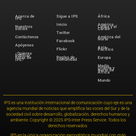
Acerca de
Sigue a IPS
África
IPS
Inicio
América
Nuestros
Latina y el
socios
Caribe
Twitter
Contáctenos
América del
Norte
Facebook
Apóyenos
Asia-
Flickr
Pacífico
¿Quieres
publicar
Reglas de
notas de
Europa
comunidad
IPS?
Medio
Oriente y
Norte de
África
Mundo
IPS es una institución internacional de comunicación cuyo eje es una
agencia mundial de noticias que amplifica las voces del Sur y de la
sociedad civil sobre desarrollo, globalización, derechos humanos y
ambiente. Copyright © 2025 IPS-Inter Press Service. Todos los
derechos reservados.
IPS es la única organización periodística mundial con más