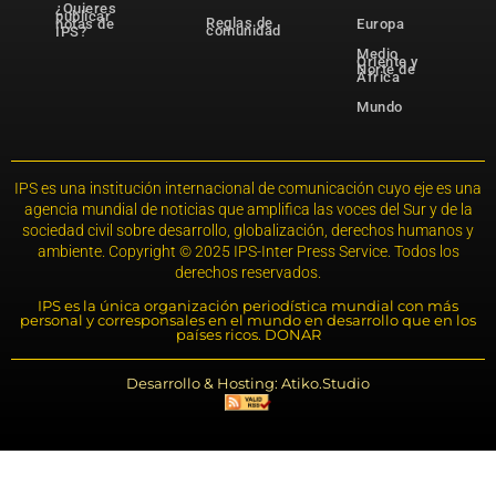
¿Quieres
publicar
Reglas de
notas de
Europa
comunidad
IPS?
Medio
Oriente y
Norte de
África
Mundo
IPS es una institución internacional de comunicación cuyo eje es una
agencia mundial de noticias que amplifica las voces del Sur y de la
sociedad civil sobre desarrollo, globalización, derechos humanos y
ambiente. Copyright © 2025 IPS-Inter Press Service. Todos los
derechos reservados.
IPS es la única organización periodística mundial con más
personal y corresponsales en el mundo en desarrollo que en los
países ricos. DONAR
Desarrollo & Hosting: Atiko.Studio