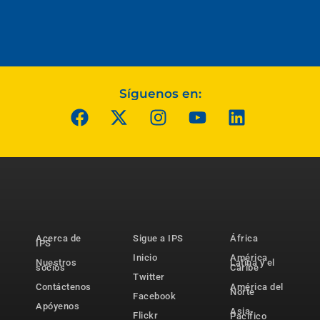
Síguenos en:
Acerca de
Sigue a IPS
África
IPS
Inicio
América
Nuestros
Latina y el
socios
Caribe
Twitter
Contáctenos
América del
Norte
Facebook
Apóyenos
Asia-
Flickr
Pacífico