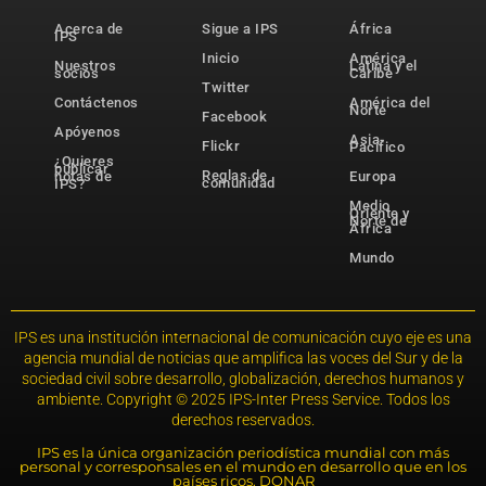
Acerca de
Sigue a IPS
África
IPS
Inicio
América
Nuestros
Latina y el
socios
Caribe
Twitter
Contáctenos
América del
Norte
Facebook
Apóyenos
Asia-
Flickr
Pacífico
¿Quieres
publicar
Reglas de
notas de
Europa
comunidad
IPS?
Medio
Oriente y
Norte de
África
Mundo
IPS es una institución internacional de comunicación cuyo eje es una
agencia mundial de noticias que amplifica las voces del Sur y de la
sociedad civil sobre desarrollo, globalización, derechos humanos y
ambiente. Copyright © 2025 IPS-Inter Press Service. Todos los
derechos reservados.
IPS es la única organización periodística mundial con más
personal y corresponsales en el mundo en desarrollo que en los
países ricos. DONAR