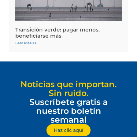
Transición verde: pagar menos,
beneficiarse más
Leer Más >>
Noticias que importan.
Sin ruido.
Suscríbete gratis a
nuestro boletín
semanal
Haz clic aquí