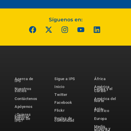
Síguenos en:
Acerca de
Sigue a IPS
África
IPS
Inicio
América
Nuestros
Latina y el
socios
Caribe
Twitter
Contáctenos
América del
Norte
Facebook
Apóyenos
Asia-
Flickr
Pacífico
¿Quieres
publicar
Reglas de
notas de
Europa
comunidad
IPS?
Medio
Oriente y
Norte de