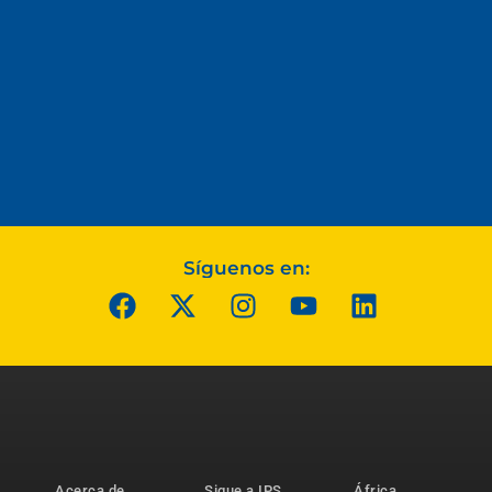
Síguenos en:
Acerca de
Sigue a IPS
África