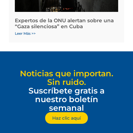
Expertos de la ONU alertan sobre una
“Gaza silenciosa” en Cuba
Leer Más >>
Noticias que importan.
Sin ruido.
Suscríbete gratis a
nuestro boletín
semanal
Haz clic aquí