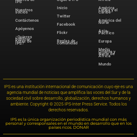
IPS
Inicio
América
Nuestros
Latina y el
socios
Caribe
Twitter
Contáctenos
América del
Norte
Facebook
Apóyenos
Asia-
Flickr
Pacífico
¿Quieres
publicar
Reglas de
notas de
Europa
comunidad
IPS?
Medio
Oriente y
Norte de
África
Mundo
IPS es una institución internacional de comunicación cuyo eje es una
agencia mundial de noticias que amplifica las voces del Sur y de la
sociedad civil sobre desarrollo, globalización, derechos humanos y
ambiente. Copyright © 2025 IPS-Inter Press Service. Todos los
derechos reservados.
IPS es la única organización periodística mundial con más
personal y corresponsales en el mundo en desarrollo que en los
países ricos. DONAR