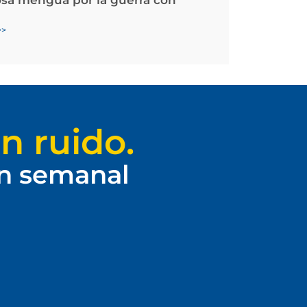
>>
n ruido.
ín semanal