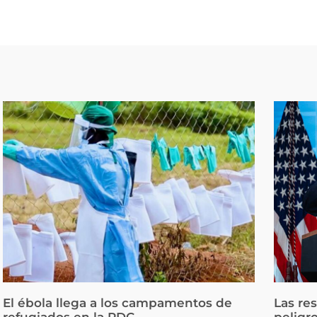
El ébola llega a los campamentos de
Las re
refugiados en la RDC
peligr