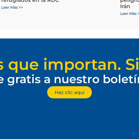
Irán
Leer Más >>
Leer Más 
s que importan. Si
e gratis a nuestro bolet
Haz clic aquí