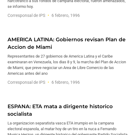
narcotrafico a sus fondos de campana electoral, fueron amenazados,
se informo hoy.
Corresponsal de IPS
6 febrero, 1996
AMERICA LATINA: Gobiernos revisan Plan de
Accion de Miami
Representantes de 27 gobiernos de America Latina y el Caribe
examinaran en Venezuela, los dias 8 y 9, la marcha del Plan de Accion
de Miami, que preve negociar un Area de Libre Comercio de las
Americas antes del ano
Corresponsal de IPS
6 febrero, 1996
ESPANA: ETA mata a dirigente historico
socialista
La organizacion separatista vasca ETA irrumpio en la campana
electoral espanola, al matar hoy de un tiro en la nuca a Fernando
Mugica Herzog, un dirigente historico del gobernante Partido Socialista