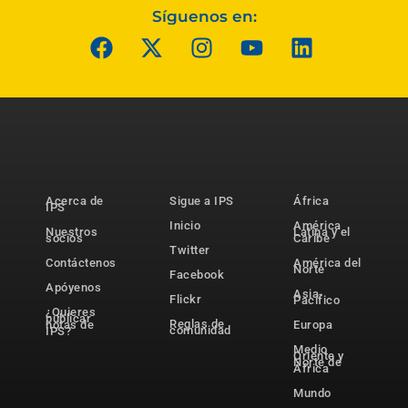
Síguenos en:
Acerca de
Sigue a IPS
África
IPS
Inicio
América
Nuestros
Latina y el
socios
Caribe
Twitter
Contáctenos
América del
Norte
Facebook
Apóyenos
Asia-
Flickr
Pacífico
¿Quieres
publicar
Reglas de
notas de
Europa
comunidad
IPS?
Medio
Oriente y
Norte de
África
Mundo