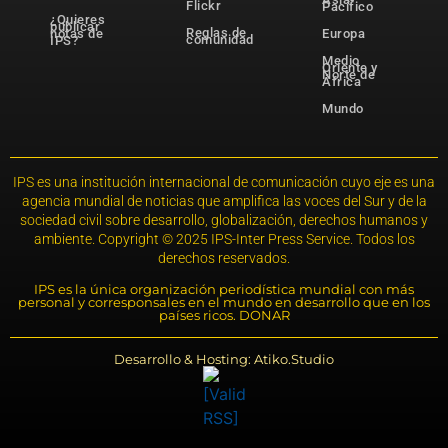
Flickr
Pacífico
¿Quieres
publicar
Reglas de
notas de
Europa
comunidad
IPS?
Medio
Oriente y
Norte de
África
Mundo
IPS es una institución internacional de comunicación cuyo eje es una
agencia mundial de noticias que amplifica las voces del Sur y de la
sociedad civil sobre desarrollo, globalización, derechos humanos y
ambiente. Copyright © 2025 IPS-Inter Press Service. Todos los
derechos reservados.
IPS es la única organización periodística mundial con más
personal y corresponsales en el mundo en desarrollo que en los
países ricos. DONAR
Desarrollo & Hosting: Atiko.Studio