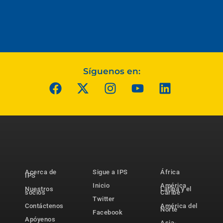
Síguenos en:
Acerca de
Sigue a IPS
África
IPS
Inicio
América
Nuestros
Latina y el
socios
Caribe
Twitter
Contáctenos
América del
Norte
Facebook
Apóyenos
Asia-