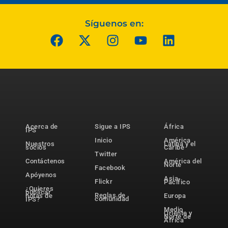
Síguenos en:
Acerca de
Sigue a IPS
África
IPS
Inicio
América
Nuestros
Latina y el
socios
Caribe
Twitter
Contáctenos
América del
Norte
Facebook
Apóyenos
Asia-
Flickr
Pacífico
¿Quieres
publicar
Reglas de
notas de
Europa
comunidad
IPS?
Medio
Oriente y
Norte de
África