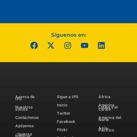
Síguenos en:
Acerca de
Sigue a IPS
África
IPS
Inicio
América
Nuestros
Latina y el
socios
Caribe
Twitter
Contáctenos
América del
Norte
Facebook
Apóyenos
Asia-
Flickr
Pacífico
¿Quieres
publicar