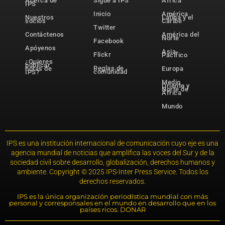
Acerca de
Sigue a IPS
África
IPS
Inicio
América
Nuestros
Latina y el
socios
Caribe
Twitter
Contáctenos
América del
Norte
Facebook
Apóyenos
Asia-
Flickr
Pacífico
¿Quieres
publicar
Reglas de
notas de
Europa
comunidad
IPS?
Medio
Oriente y
Norte de
África
Mundo
IPS es una institución internacional de comunicación cuyo eje es una
agencia mundial de noticias que amplifica las voces del Sur y de la
sociedad civil sobre desarrollo, globalización, derechos humanos y
ambiente. Copyright © 2025 IPS-Inter Press Service. Todos los
derechos reservados.
IPS es la única organización periodística mundial con más
personal y corresponsales en el mundo en desarrollo que en los
países ricos. DONAR