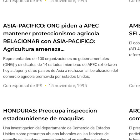
Corresponsal de IPS
15 noviembre, 1995
Corre
ASIA-PACIFICO: ONG piden a APEC
AME
mantener proteccionismo agricola
SEL
RELACIONAR con ASIA-PACIFICO:
El go
Agricultura amenaza…
(SELA)
refor
Representantes de 100 organizaciones no gubernamentales
(ONG) y sindicatos de 14 estados miembros de APEC exhortaron
hoy a Japon y otros paises de Asia a rechazar la liberalizacion del
comercio agricola promovida por Estados Unidos.
Corresponsal de IPS
15 noviembre, 1995
Corre
HONDURAS: Preocupa inspeccion
ARGE
estadounidense de maquilas
com
Una investigacion del departamento de Comercio de Estados
El pre
Unidos sobre presuntos abusos laborales en las fabricas de
partic
maquila en Honduras genero inquietud en medios privados y
la leg