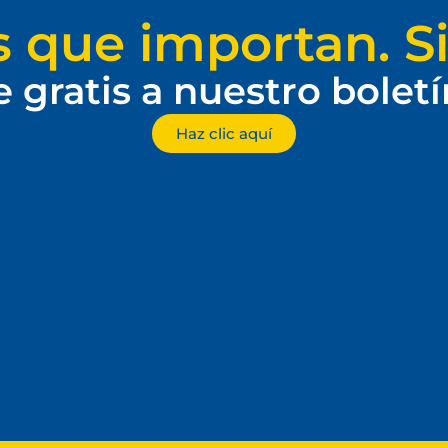
s que importan. Si
e gratis a nuestro bolet
Haz clic aquí