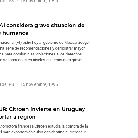
l de IPS
15 noviembre, 1995
AI considera grave situacion de
s humanos
nacional (AI) pidio hoy al gobierno de Mexico acoger
una serie de recomendaciones y demostrar mayor
ica para combatir las violaciones a los derechos
 se mantienen en niveles que considera graves.
l de IPS
15 noviembre, 1995
: Citroen invierte en Uruguay
ortar a region
tomotora francesa Citroen estudia la compra de la
l para exportar vehiculos con destino al Mercosur,
y.