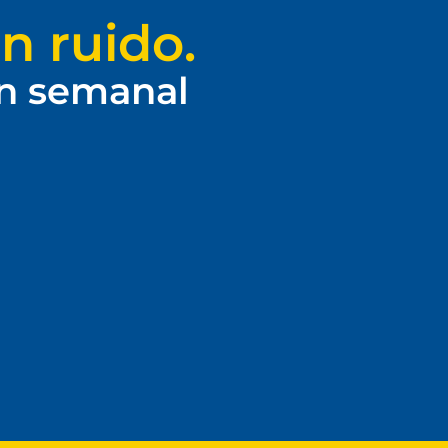
n ruido.
ín semanal