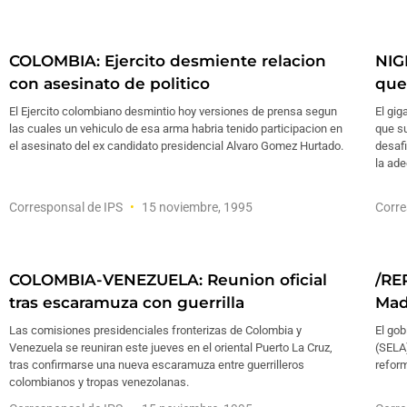
COLOMBIA: Ejercito desmiente relacion
NIG
con asesinato de politico
que
El Ejercito colombiano desmintio hoy versiones de prensa segun
El gig
las cuales un vehiculo de esa arma habria tenido participacion en
que s
el asesinato del ex candidato presidencial Alvaro Gomez Hurtado.
desafi
la ade
Corresponsal de IPS
15 noviembre, 1995
Corre
COLOMBIA-VENEZUELA: Reunion oficial
/RE
tras escaramuza con guerrilla
Mad
Las comisiones presidenciales fronterizas de Colombia y
El go
Venezuela se reuniran este jueves en el oriental Puerto La Cruz,
(SELA)
tras confirmarse una nueva escaramuza entre guerrilleros
refor
colombianos y tropas venezolanas.