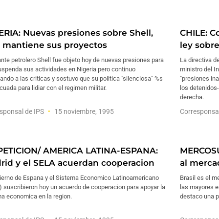
ERIA: Nuevas presiones sobre Shell,
CHILE: Co
 mantiene sus proyectos
ley sobr
ante petrolero Shell fue objeto hoy de nuevas presiones para
La directiva d
uspenda sus actividades en Nigeria pero continuo
ministro del I
ando a las criticas y sostuvo que su politica "silenciosa" %s
"presiones in
cuada para lidiar con el regimen militar.
los detenidos
derecha.
sponsal de IPS
15 noviembre, 1995
Corresponsa
PETICION/ AMERICA LATINA-ESPANA:
MERCOSU
rid y el SELA acuerdan cooperacion
al merca
bierno de Espana y el Sistema Economico Latinoamericano
Brasil es el m
 suscribieron hoy un acuerdo de cooperacion para apoyar la
las mayores e
ma economica en la region.
destaco una p