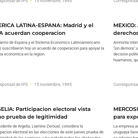
sponsal de IPS
15 noviembre, 1995
Corresponsa
RICA LATINA-ESPANA: Madrid y el
MEXICO: 
A acuerdan cooperacion
derecho
bierno de Espana y el Sistema Economico Latinoamericano
Amnistia Inter
 suscribieron hoy un acuerdo de cooperacion para apoyar la
"sin demora" 
ma economica en la region.
decision polit
huamanos, que
sponsal de IPS
15 noviembre, 1995
Corresponsa
LIA: Participacion electoral vista
MERCOSUR
o prueba de legitimidad
para exp
sidente de Argelia, Liamine Zeroual, considera la
La empresa au
ipacion electoral en las elecciones de este jueves prueba de
uruguaya Seve
itimidad de los comicios, y ha quitado todos los obstaculos
se informo ho