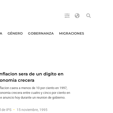
A
GÉNERO
GOBERNANZA
MIGRACIONES
nflacion sera de un digito en
conomia crecera
inflacion caera a menos de 10 por ciento en 1997,
onomia crecera entre cuatro y cinco por ciento en
se anuncio hoy durante un reunion de gobierno.
l de IPS
15 noviembre, 1995