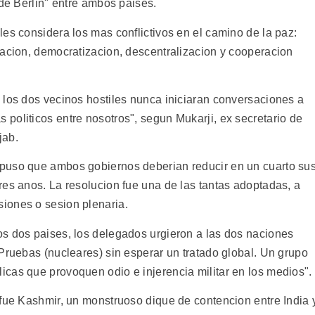
 de Berlin" entre ambos paises.
es considera los mas conflictivos en el camino de la paz:
zacion, democratizacion, descentralizacion y cooperacion
 los dos vecinos hostiles nunca iniciaran conversaciones a
politicos entre nosotros", segun Mukarji, ex secretario de
jab.
puso que ambos gobiernos deberian reducir en un cuarto su
res anos. La resolucion fue una de las tantas adoptadas, a
iones o sesion plenaria.
s dos paises, los delegados urgieron a las dos naciones
Pruebas (nucleares) sin esperar un tratado global. Un grupo
cas que provoquen odio e injerencia militar en los medios".
 fue Kashmir, un monstruoso dique de contencion entre India 