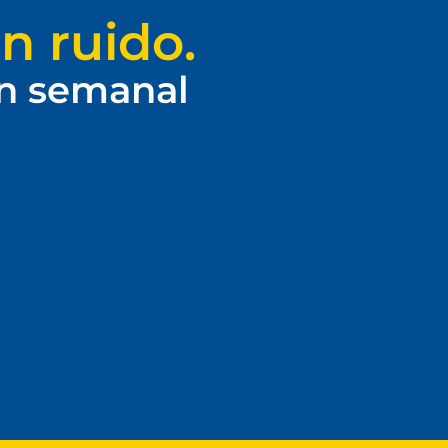
n ruido.
ín semanal