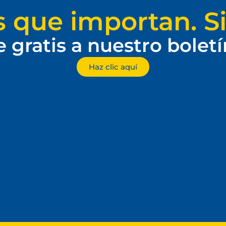
s que importan. Si
e gratis a nuestro bolet
Haz clic aquí