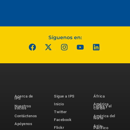
Síguenos en:
Acerca de
Sigue a IPS
África
IPS
Inicio
América
Nuestros
Latina y el
socios
Caribe
Twitter
Contáctenos
América del
Norte
Facebook
Apóyenos
Asia-
Flickr
Pacífico