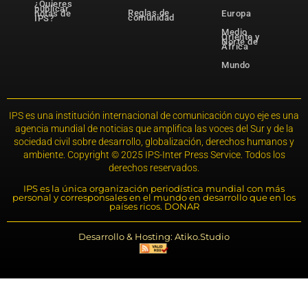
¿Quieres
publicar
Reglas de
notas de
Europa
comunidad
IPS?
Medio
Oriente y
Norte de
África
Mundo
IPS es una institución internacional de comunicación cuyo eje es una
agencia mundial de noticias que amplifica las voces del Sur y de la
sociedad civil sobre desarrollo, globalización, derechos humanos y
ambiente. Copyright © 2025 IPS-Inter Press Service. Todos los
derechos reservados.
IPS es la única organización periodística mundial con más
personal y corresponsales en el mundo en desarrollo que en los
países ricos. DONAR
Desarrollo & Hosting: Atiko.Studio