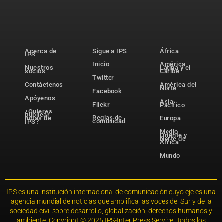
Acerca de
Sigue a IPS
África
IPS
Inicio
América
Nuestros
Latina y el
socios
Caribe
Twitter
Contáctenos
América del
Norte
Facebook
Apóyenos
Asia-
Flickr
Pacífico
¿Quieres
publicar
Reglas de
notas de
Europa
comunidad
IPS?
Medio
Oriente y
Norte de
África
Mundo
IPS es una institución internacional de comunicación cuyo eje es una
agencia mundial de noticias que amplifica las voces del Sur y de la
sociedad civil sobre desarrollo, globalización, derechos humanos y
ambiente. Copyright © 2025 IPS-Inter Press Service. Todos los