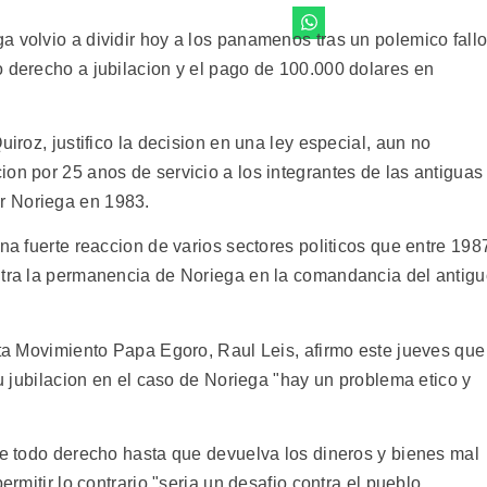
a volvio a dividir hoy a los panamenos tras un polemico fall
o derecho a jubilacion y el pago de 100.000 dolares en
uiroz, justifico la decision en una ley especial, aun no
on por 25 anos de servicio a los integrantes de las antiguas
r Noriega en 1983.
una fuerte reaccion de varios sectores politicos que entre 198
ntra la permanencia de Noriega en la comandancia del antig
sta Movimiento Papa Egoro, Raul Leis, afirmo este jueves que
su jubilacion en el caso de Noriega "hay un problema etico y
 de todo derecho hasta que devuelva los dineros y bienes mal
ermitir lo contrario "seria un desafio contra el pueblo