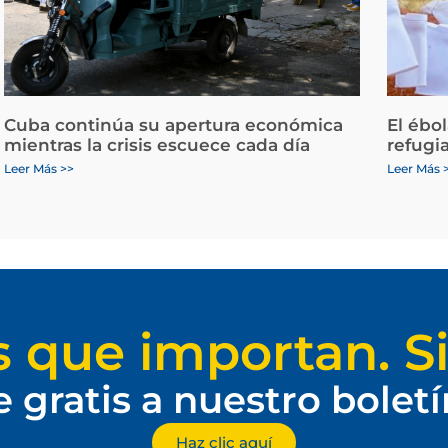
Cuba continúa su apertura económica
El ébo
mientras la crisis escuece cada día
refugi
Leer Más >>
Leer Más 
s que importan. Si
e gratis a nuestro bolet
Haz clic aquí