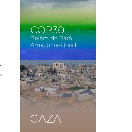
o
7
uo