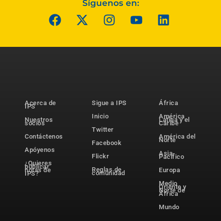
Síguenos en:
Acerca de
Sigue a IPS
África
IPS
Inicio
América
Nuestros
Latina y el
socios
Caribe
Twitter
Contáctenos
América del
Norte
Facebook
Apóyenos
Asia-
Flickr
Pacífico
¿Quieres
publicar
Reglas de
notas de
Europa
comunidad
IPS?
Medio
Oriente y
Norte de
África
Mundo