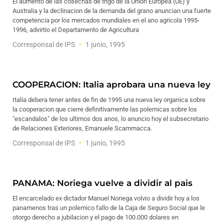
El aumento de las cosechas de trigo de la Union Europea (UE) y
Australia y la declinacion de la demanda del grano anuncian una fuerte
competencia por los mercados mundiales en el ano agricola 1995-
1996, advirtio el Departamento de Agricultura
Corresponsal de IPS
1 junio, 1995
COOPERACION: Italia aprobara una nueva ley
Italia debera tener antes de fin de 1995 una nueva ley organica sobre
la cooperacion que cierre definitivamente las polemicas sobre los
"escandalos" de los ultimos dos anos, lo anuncio hoy el subsecretario
de Relaciones Exteriores, Emanuele Scammacca.
Corresponsal de IPS
1 junio, 1995
PANAMA: Noriega vuelve a dividir al pais
El encarcelado ex dictador Manuel Noriega volvio a dividir hoy a los
panamenos tras un polemico fallo de la Caja de Seguro Social que le
otorgo derecho a jubilacion y el pago de 100.000 dolares en