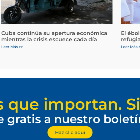
Cuba continúa su apertura económica
El ébo
mientras la crisis escuece cada día
refugi
Leer Más >>
Leer Más 
s que importan. Si
e gratis a nuestro bolet
Haz clic aquí