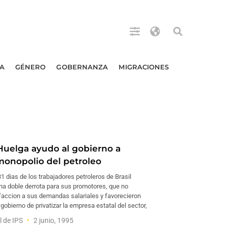
A
GÉNERO
GOBERNANZA
MIGRACIONES
Huelga ayudo al gobierno a
onopolio del petroleo
1 dias de los trabajadores petroleros de Brasil
na doble derrota para sus promotores, que no
sfaccion a sus demandas salariales y favorecieron
 gobierno de privatizar la empresa estatal del sector,
l de IPS
2 junio, 1995