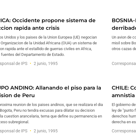
ICA: Occidente propone sistema de
BOSNIA-
cion rapida ante crisis
derribad
s Unidos y los paises de la Union Europea (UE) negocian
Un avion de c
 Organizacion de la Unidad Africana (OUA) un sistema de
misil sobre B
on rapida ante el estallido de guerras civiles en Africa,
otros cazas de
 fuentes del Departamento de Estado.
sponsal de IPS
2 junio, 1995
Corresponsa
PO ANDINO: Allanando el piso para la
CHILE: C
ision de Peru
amnistia 
proxima reunion de los paises andinos, que se realizara el dia
El gobierno de
Bogota, Peru no tendra excusas para dilatar su decision
ley de "punto 
la cuestion arancelaria, tema que define su permanencia en
derechos huma
ceso subregional.
derecha en es
sponsal de IPS
2 junio, 1995
Corresponsa