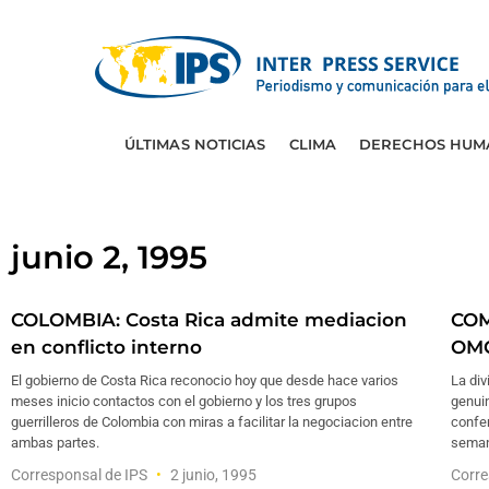
ÚLTIMAS NOTICIAS
CLIMA
DERECHOS HUM
junio 2, 1995
COLOMBIA: Costa Rica admite mediacion
COM
en conflicto interno
OMC
El gobierno de Costa Rica reconocio hoy que desde hace varios
La di
meses inicio contactos con el gobierno y los tres grupos
genuin
guerrilleros de Colombia con miras a facilitar la negociacion entre
confer
ambas partes.
semana
Corresponsal de IPS
2 junio, 1995
Corre