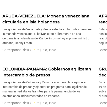
ARUBA-VENEZUELA: Moneda venezolana
AFR
circularia en isla holandesa
reac
Los gobiernos de Venezuela y Aruba estudiaran formulas para que
Estado
la moneda venezolana, el bolivar, circule libremente en esa
con la
cercana isla holandesa del Caribe, informo hoy el primer ministro
reacci
arubano, Henny Eman.
segun
Corresponsal de IPS
2 junio, 1995
Corre
COLOMBIA-PANAMA: Gobiernos agilizaran
GRU
intercambio de presos
dec
Los gobiernos de Colombia y Panama acordaron hoy agilizar el
En la 
intercambio de presos y ejecutar un programa para legalizar de
19 en 
manera inmediata los tramites para la permanencia de los
sobre 
colombianos indocumentados en Panama.
el pro
Corresponsal de IPS
2 junio, 1995
Corre