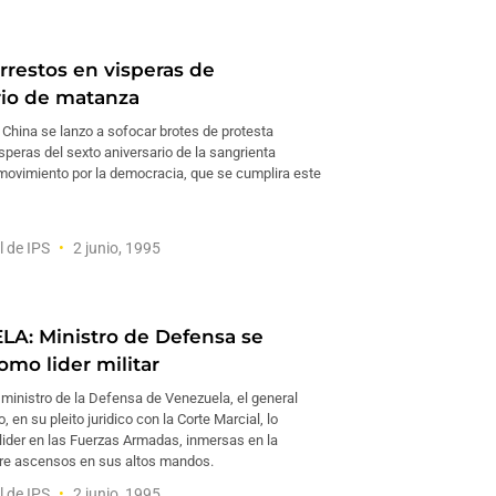
rrestos en visperas de
rio de matanza
 China se lanzo a sofocar brotes de protesta
speras del sexto aniversario de la sangrienta
 movimiento por la democracia, que se cumplira este
l de IPS
2 junio, 1995
A: Ministro de Defensa se
omo lider militar
l ministro de la Defensa de Venezuela, el general
 en su pleito juridico con la Corte Marcial, lo
lider en las Fuerzas Armadas, inmersas en la
re ascensos en sus altos mandos.
l de IPS
2 junio, 1995