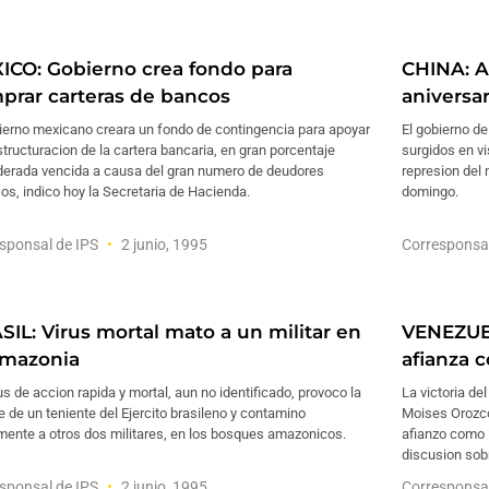
ICO: Gobierno crea fondo para
CHINA: A
prar carteras de bancos
aniversa
bierno mexicano creara un fondo de contingencia para apoyar
El gobierno de
structuracion de la cartera bancaria, en gran porcentaje
surgidos en vi
derada vencida a causa del gran numero de deudores
represion del
s, indico hoy la Secretaria de Hacienda.
domingo.
sponsal de IPS
2 junio, 1995
Corresponsa
SIL: Virus mortal mato a un militar en
VENEZUEL
Amazonia
afianza c
us de accion rapida y mortal, aun no identificado, provoco la
La victoria de
 de un teniente del Ejercito brasileno y contamino
Moises Orozco,
mente a otros dos militares, en los bosques amazonicos.
afianzo como 
discusion sob
sponsal de IPS
2 junio, 1995
Corresponsa