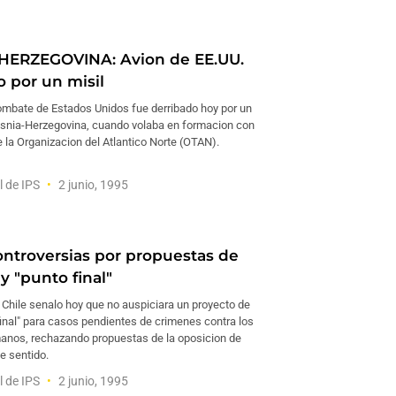
HERZEGOVINA: Avion de EE.UU.
o por un misil
ombate de Estados Unidos fue derribado hoy por un
osnia-Herzegovina, cuando volaba en formacion con
 la Organizacion del Atlantico Norte (OTAN).
l de IPS
2 junio, 1995
ontroversias por propuestas de
y "punto final"
 Chile senalo hoy que no auspiciara un proyecto de
final" para casos pendientes de crimenes contra los
nos, rechazando propuestas de la oposicion de
e sentido.
l de IPS
2 junio, 1995