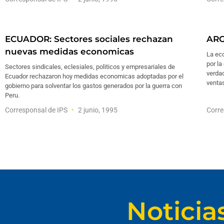
ECUADOR: Sectores sociales rechazan
ARG
nuevas medidas economicas
La ec
por la
Sectores sindicales, eclesiales, politicos y empresariales de
verdad
Ecuador rechazaron hoy medidas economicas adoptadas por el
ventas
gobierno para solventar los gastos generados por la guerra con
Peru.
Corresponsal de IPS
2 junio, 1995
Corre
Noticia