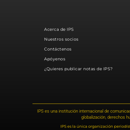
Acerca de IPS
Nuestros socios
Contáctenos
Apóyenos
¿Quieres publicar notas de IPS?
IPS es una institución internacional de comunicac
globalización, derechos 
IPS es la única organización periodí