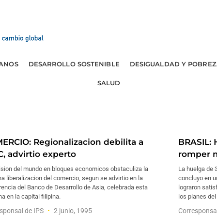
ANOS
DESARROLLO SOSTENIBLE
DESIGUALDAD Y POBREZ
SALUD
ERCIO: Regionalizacion debilita a
BRASIL: 
, advirtio experto
romper m
vision del mundo en bloques economicos obstaculiza la
La huelga de 3
a liberalizacion del comercio, segun se advirtio en la
concluyo en u
encia del Banco de Desarrollo de Asia, celebrada esta
lograron sati
 en la capital filipina.
los planes del
sponsal de IPS
2 junio, 1995
Corresponsa