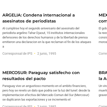
ARGELIA: Condena internacional a
MEX
asesinatos de periodistas
com
Al cumplirse hoy el segundo aniversario del asesinato del
El go
periodista argelino Tahar Djaout, 15 institutos internacionales
la ree
defensores de los derechos humanos y de la libertad de prensa
consi
emitieron una declaracion en la que reclaman el fin de los ataques
moroso
a
Corresponsal de IPS
2 junio, 1995
Corre
MERCOSUR: Paraguay satisfecho con
BRA
resultados del pacto
la 
Paraguay vive un angustioso momento en el ambito financiero,
Un vir
pero hoy se revelo un dato que podria ser la luz del tunel: desde la
muerte
implementacion efectiva del Mercado Comun del Sur (Mercosur)
grave
se duplicaron las exportaciones y se incremento el
Corresponsal de IPS
2 junio, 1995
Corre