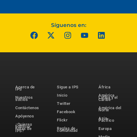
Síguenos en:
Acerca de
Sigue a IPS
África
IPS
Inicio
América
Nuestros
Latina y el
socios
Caribe
Twitter
Contáctenos
América del
Norte
Facebook
Apóyenos
Asia-
Flickr
Pacífico
¿Quieres
publicar
Reglas de
notas de
Europa
comunidad
IPS?
Medio