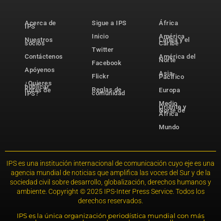
Acerca de
Sigue a IPS
África
IPS
Inicio
América
Nuestros
Latina y el
socios
Caribe
Twitter
Contáctenos
América del
Norte
Facebook
Apóyenos
Asia-
Flickr
Pacífico
¿Quieres
publicar
Reglas de
notas de
Europa
comunidad
IPS?
Medio
Oriente y
Norte de
África
Mundo
IPS es una institución internacional de comunicación cuyo eje es una
agencia mundial de noticias que amplifica las voces del Sur y de la
sociedad civil sobre desarrollo, globalización, derechos humanos y
ambiente. Copyright © 2025 IPS-Inter Press Service. Todos los
derechos reservados.
IPS es la única organización periodística mundial con más