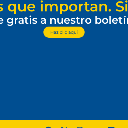
s que importan. Si
e gratis a nuestro bolet
Haz clic aquí