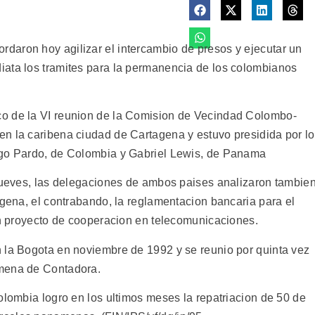
daron hoy agilizar el intercambio de presos y ejecutar un
iata los tramites para la permanencia de los colombianos
o de la VI reunion de la Comision de Vecindad Colombo-
n la caribena ciudad de Cartagena y estuvo presidida por l
igo Pardo, de Colombia y Gabriel Lewis, de Panama
 jueves, las delegaciones de ambos paises analizaron tambie
igena, el contrabando, la reglamentacion bancaria para el
 un proyecto de cooperacion en telecomunicaciones.
 la Bogota en noviembre de 1992 y se reunio por quinta vez
amena de Contadora.
olombia logro en los ultimos meses la repatriacion de 50 de