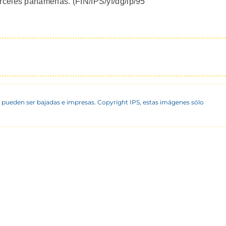
celes panamenas. (FIN/IPS/yf/dg/ip/95
 pueden ser bajadas e impresas. Copyright IPS, estas imágenes sólo