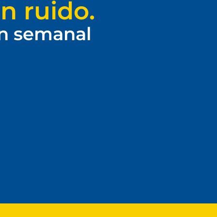
n ruido.
ín semanal