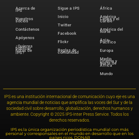
Acerca de
Sigue a IPS
África
IPS
Inicio
América
Nuestros
Latina y el
socios
Caribe
Twitter
Contáctenos
América del
Norte
Facebook
Apóyenos
Asia-
Flickr
Pacífico
¿Quieres
publicar
Reglas de
notas de
Europa
comunidad
IPS?
Medio
Oriente y
Norte de
África
Mundo
IPS es una institución internacional de comunicación cuyo eje es una
agencia mundial de noticias que amplifica las voces del Sur y de la
sociedad civil sobre desarrollo, globalización, derechos humanos y
ambiente. Copyright © 2025 IPS-Inter Press Service. Todos los
derechos reservados.
IPS es la única organización periodística mundial con más
personal y corresponsales en el mundo en desarrollo que en los
países ricos. DONAR