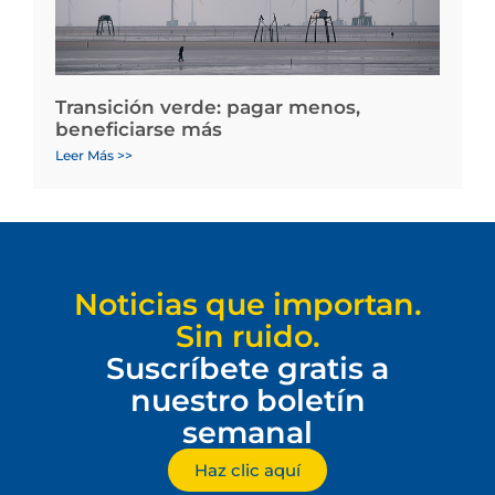
Transición verde: pagar menos,
beneficiarse más
Leer Más >>
Noticias que importan.
Sin ruido.
Suscríbete gratis a
nuestro boletín
semanal
Haz clic aquí