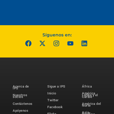
Síguenos en:
Acerca de
Sigue a IPS
África
IPS
Inicio
América
Nuestros
Latina y el
socios
Caribe
Twitter
Contáctenos
América del
Norte
Facebook
Apóyenos
Asia-
Flickr