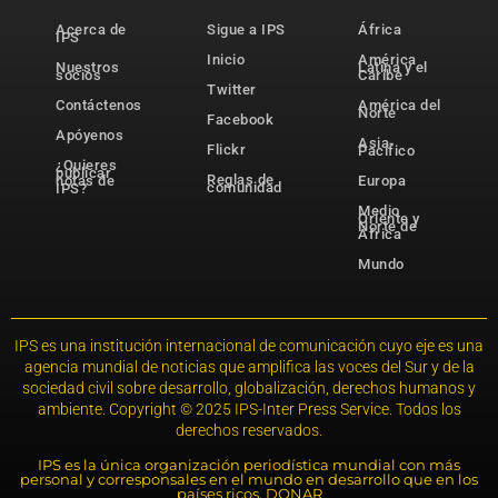
Acerca de
Sigue a IPS
África
IPS
Inicio
América
Nuestros
Latina y el
socios
Caribe
Twitter
Contáctenos
América del
Norte
Facebook
Apóyenos
Asia-
Flickr
Pacífico
¿Quieres
publicar
Reglas de
notas de
Europa
comunidad
IPS?
Medio
Oriente y
Norte de
África
Mundo
IPS es una institución internacional de comunicación cuyo eje es una
agencia mundial de noticias que amplifica las voces del Sur y de la
sociedad civil sobre desarrollo, globalización, derechos humanos y
ambiente. Copyright © 2025 IPS-Inter Press Service. Todos los
derechos reservados.
IPS es la única organización periodística mundial con más
personal y corresponsales en el mundo en desarrollo que en los
países ricos. DONAR