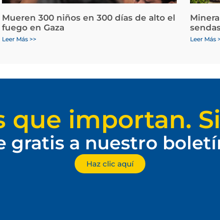
Mueren 300 niños en 300 días de alto el
Minera
fuego en Gaza
sendas
Leer Más >>
Leer Más 
s que importan. Si
e gratis a nuestro bolet
Haz clic aquí