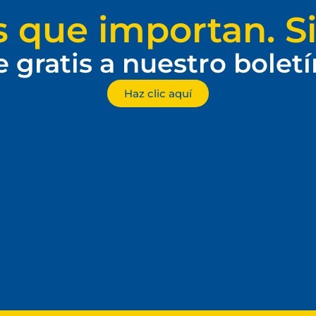
s que importan. Si
e gratis a nuestro bolet
Haz clic aquí