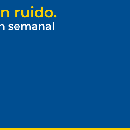
n ruido.
ín semanal