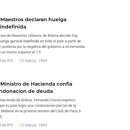
 Maestros declaran huelga
 indefinida
ion de Maestros Urbanos de Bolivia decidio hoy
uelga general indefinida en todo el pais a partir de
 protesta por la negativa del gobierno a incrementar
n un monto superior al 7,5
l de IPS
13 marzo, 1995
 Ministro de Hacienda confia
ondonacion de deuda
e Hacienda de Bolivia, Fernando Cossio expreso
ue su pais logre una condonacion parcial de la
bilateral en la proxima reunion del Club de Paris a
3.
l de IPS
13 marzo, 1995