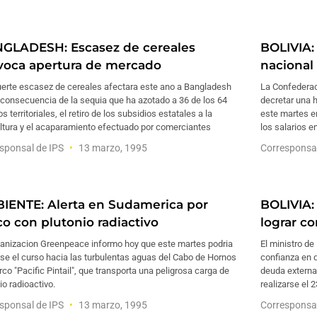
GLADESH: Escasez de cereales
BOLIVIA:
voca apertura de mercado
nacional
uerte escasez de cereales afectara este ano a Bangladesh
La Confederac
consecuencia de la sequia que ha azotado a 36 de los 64
decretar una h
tos territoriales, el retiro de los subsidios estatales a la
este martes en
ultura y el acaparamiento efectuado por comerciantes
los salarios e
sponsal de IPS
13 marzo, 1995
Corresponsa
IENTE: Alerta en Sudamerica por
BOLIVIA:
co con plutonio radiactivo
lograr c
ganizacion Greenpeace informo hoy que este martes podria
El ministro d
rse el curso hacia las turbulentas aguas del Cabo de Hornos
confianza en q
rco "Pacific Pintail", que transporta una peligrosa carga de
deuda externa 
io radioactivo.
realizarse el 2
sponsal de IPS
13 marzo, 1995
Corresponsa