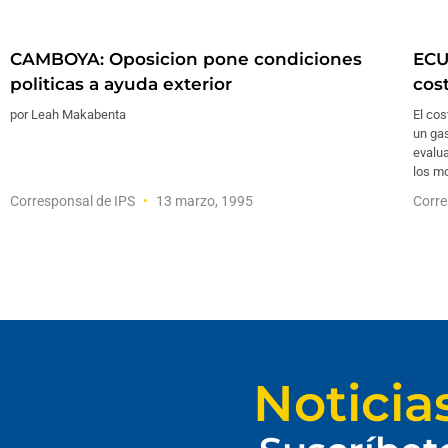
CAMBOYA: Oposicion pone condiciones
ECU
politicas a ayuda exterior
cos
por Leah Makabenta
El cos
un gas
evalu
los mo
Corresponsal de IPS
13 marzo, 1995
Corre
Noticia