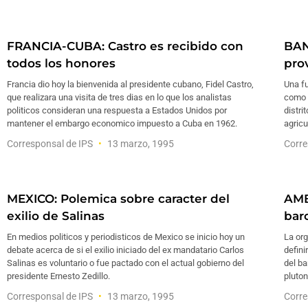
FRANCIA-CUBA: Castro es recibido con
BAN
todos los honores
pro
Francia dio hoy la bienvenida al presidente cubano, Fidel Castro,
Una f
que realizara una visita de tres dias en lo que los analistas
como 
politicos consideran una respuesta a Estados Unidos por
distri
mantener el embargo economico impuesto a Cuba en 1962.
agric
Corresponsal de IPS
13 marzo, 1995
Corre
MEXICO: Polemica sobre caracter del
AMB
exilio de Salinas
bar
En medios politicos y periodisticos de Mexico se inicio hoy un
La or
debate acerca de si el exilio iniciado del ex mandatario Carlos
defini
Salinas es voluntario o fue pactado con el actual gobierno del
del ba
presidente Ernesto Zedillo.
pluton
Corresponsal de IPS
13 marzo, 1995
Corre