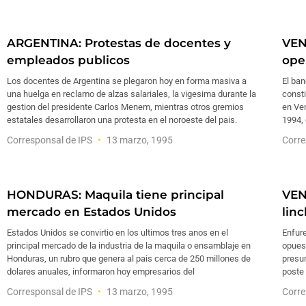
ARGENTINA: Protestas de docentes y
VEN
empleados publicos
ope
Los docentes de Argentina se plegaron hoy en forma masiva a
El ba
una huelga en reclamo de alzas salariales, la vigesima durante la
consti
gestion del presidente Carlos Menem, mientras otros gremios
en Ven
estatales desarrollaron una protesta en el noroeste del pais.
1994, 
Corresponsal de IPS
13 marzo, 1995
Corre
HONDURAS: Maquila tiene principal
VEN
mercado en Estados Unidos
lin
Estados Unidos se convirtio en los ultimos tres anos en el
Enfur
principal mercado de la industria de la maquila o ensamblaje en
opuest
Honduras, un rubro que genera al pais cerca de 250 millones de
presun
dolares anuales, informaron hoy empresarios del
poste 
Corresponsal de IPS
13 marzo, 1995
Corre