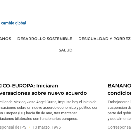
ANOS
DESARROLLO SOSTENIBLE
DESIGUALDAD Y POBREZ
SALUD
ICO-EUROPA: Iniciaran
BANANO-
versaciones sobre nuevo acuerdo
condicio
ciller de Mexico, Jose Angel Gurria, impulso hoy el inicio de
Trabajadores 
rsaciones sobre un nuevo acuerdo economico y politico con
suspension de
on Europea (UE) hacia fin de ano, tras mantener
parte del gob
aciones bilaterales con funcionarios europeos.
y socialmente 
sponsal de IPS
13 marzo, 1995
Corresponsa