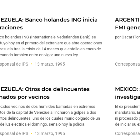
EZUELA: Banco holandes ING inicia
ARGENTI
raciones
FMI gene
nco holandes ING (Internationale Nederlanden Bank) se
por Oscar Flo
tuyo hoy en el primero del extranjero que abre operaciones
ezuela tras la crisis de 14 meses que estallo en enero de
cuando tambien entro en vigor una nueva ley
sponsal de IPS
13 marzo, 1995
Corresponsa
EZUELA: Otros dos delincuentes
MEXICO: 
chados por vecinos
investig
ecidos vecinos de dos humildes barriadas en extremos
El ex presiden
os de la capital de Venezuela lincharon a golpes a dos
mandatario, Er
tos delincuentes, uno de los cuales murio colgado de un
ni procesado 
de luz electrica el domingo, senalo hoy la policia.
de iniciar su 
sponsal de IPS
13 marzo, 1995
Corresponsa