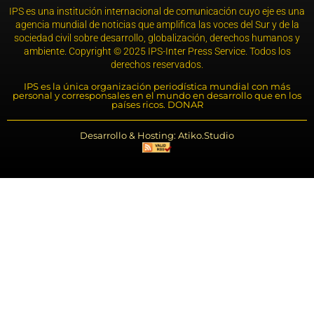
IPS es una institución internacional de comunicación cuyo eje es una
agencia mundial de noticias que amplifica las voces del Sur y de la
sociedad civil sobre desarrollo, globalización, derechos humanos y
ambiente. Copyright © 2025 IPS-Inter Press Service. Todos los
derechos reservados.
IPS es la única organización periodística mundial con más
personal y corresponsales en el mundo en desarrollo que en los
países ricos. DONAR
Desarrollo & Hosting: Atiko.Studio