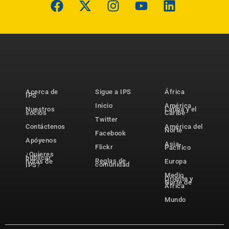
Acerca de
Sigue a IPS
África
IPS
Inicio
América
Nuestros
Latina y el
socios
Caribe
Twitter
Contáctenos
América del
Norte
Facebook
Apóyenos
Asia-
Flickr
Pacífico
¿Quieres
publicar
Reglas de
notas de
Europa
comunidad
IPS?
Medio
Oriente y
Norte de
África
Mundo