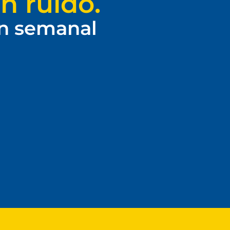
n ruido.
ín semanal