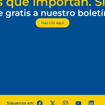
s que importan. Si
e gratis a nuestro bolet
Haz clic aquí
Síguenos en: