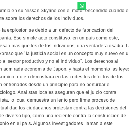
ormia en su Nissan Skyline con el motor encendido cuando e
te sobre los derechos de los individuos.
 la explosion se debio a un defecto de fabricacion del
ania. Ese simple acto constituyo, en un pais como este,
pesan mas que los de los individuos, una verdadera osadia. L
reso que "la justicia social es un concepto muy nuevo en u
al sector productivo y no al individuo". Los derechos al
an admirada economia de Japon, y hasta el momento las leye
sumidor quien demostrara en las cortes los defectos de los
n entrenados desde un principio para no perturbar el
ociologo. Analistas locales aseguran que el juicio contra
ista, loi cual demuestra un lento pero firme proceso de
tualidad los ciudadanos protestan contra las decisiones del
e diverso tipo, como una reciente contra la construccion de
tonio en el pais. Algunos investigadores llaman a este