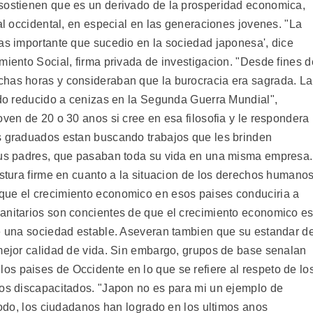
 sostienen que es un derivado de la prosperidad economica,
ral occidental, en especial en las generaciones jovenes. "La
mas importante que sucedio en la sociedad japonesa', dice
miento Social, firma privada de investigacion. "Desde fines d
chas horas y consideraban que la burocracia era sagrada. La
sido reducido a cenizas en la Segunda Guerra Mundial",
oven de 20 o 30 anos si cree en esa filosofia y le respondera
s graduados estan buscando trabajos que les brinden
 sus padres, que pasaban toda su vida en una misma empresa.
ostura firme en cuanto a la situacion de los derechos humano
que el crecimiento economico en esos paises conduciria a
anitarios son concientes de que el crecimiento economico e
de una sociedad estable. Aseveran tambien que su estandar d
 mejor calidad de vida. Sin embargo, grupos de base senalan
s paises de Occidente en lo que se refiere al respeto de lo
los discapacitados. "Japon no es para mi un ejemplo de
 todo, los ciudadanos han logrado en los ultimos anos