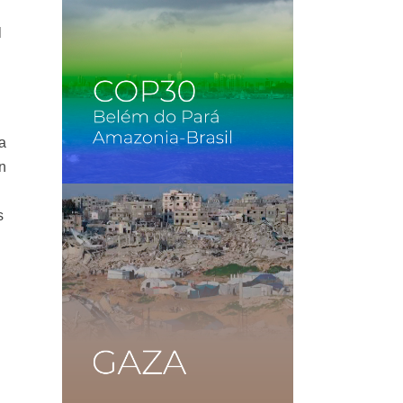
l
a
n
s