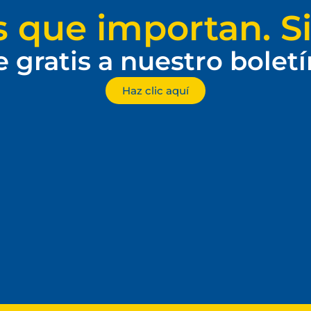
s que importan. Si
e gratis a nuestro bolet
Haz clic aquí