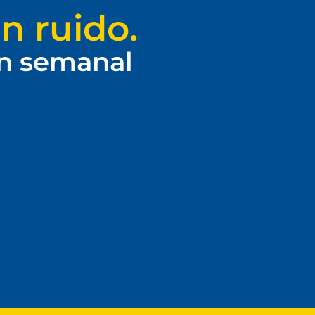
n ruido.
ín semanal