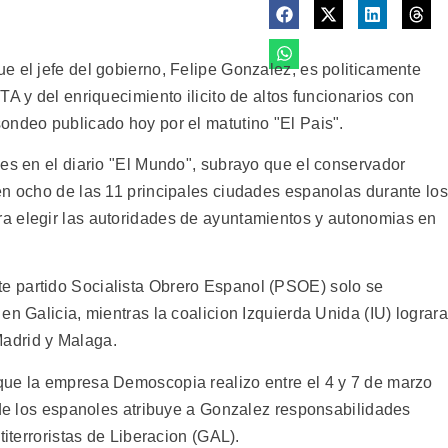
e el jefe del gobierno, Felipe Gonzalez, es politicamente
A y del enriquecimiento ilicito de altos funcionarios con
ondeo publicado hoy por el matutino "El Pais".
nes en el diario "El Mundo", subrayo que el conservador
en ocho de las 11 principales ciudades espanolas durante los
a elegir las autoridades de ayuntamientos y autonomias en
 partido Socialista Obrero Espanol (PSOE) solo se
en Galicia, mientras la coalicion Izquierda Unida (IU) lograra
adrid y Malaga.
que la empresa Demoscopia realizo entre el 4 y 7 de marzo
o de los espanoles atribuye a Gonzalez responsabilidades
titerroristas de Liberacion (GAL).