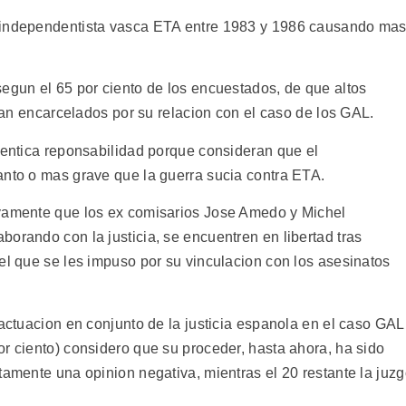
n independentista vasca ETA entre 1983 y 1986 causando ma
segun el 65 por ciento de los encuestados, de que altos
stan encarcelados por su relacion con el caso de los GAL.
identica reponsabilidad porque consideran que el
anto o mas grave que la guerra sucia contra ETA.
ivamente que los ex comisarios Jose Amedo y Michel
orando con la justicia, se encuentren en libertad tras
el que se les impuso por su vinculacion con los asesinatos
 actuacion en conjunto de la justicia espanola en el caso GAL
r ciento) considero que su proceder, hasta ahora, ha sido
tamente una opinion negativa, mientras el 20 restante la juz