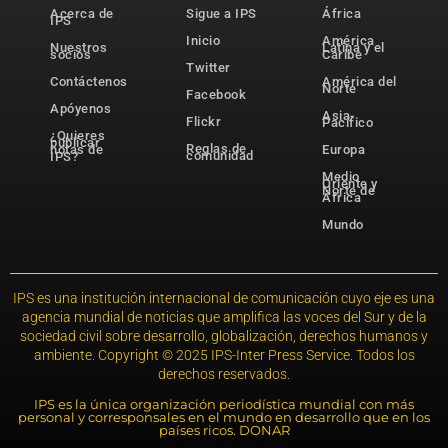
Acerca de
Sigue a IPS
África
IPS
Inicio
América
Nuestros
Latina y el
socios
Caribe
Twitter
Contáctenos
América del
Norte
Facebook
Apóyenos
Asia-
Flickr
Pacífico
¿Quieres
publicar
Reglas de
notas de
Europa
comunidad
IPS?
Medio
Oriente y
Norte de
África
Mundo
IPS es una institución internacional de comunicación cuyo eje es una
agencia mundial de noticias que amplifica las voces del Sur y de la
sociedad civil sobre desarrollo, globalización, derechos humanos y
ambiente. Copyright © 2025 IPS-Inter Press Service. Todos los
derechos reservados.
IPS es la única organización periodística mundial con más
personal y corresponsales en el mundo en desarrollo que en los
países ricos. DONAR