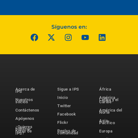
Síguenos en:
Acerca de
Sigue a IPS
África
IPS
Inicio
América
Nuestros
Latina y el
socios
Caribe
Twitter
Contáctenos
América del
Norte
Facebook
Apóyenos
Asia-
Flickr
Pacífico
¿Quieres
publicar
Reglas de
notas de
Europa
comunidad
IPS?