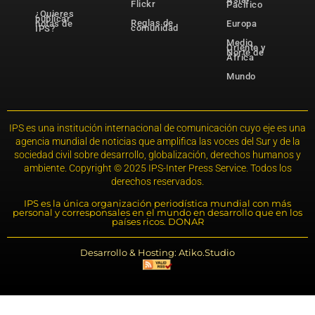
Flickr
Pacífico
¿Quieres
publicar
Reglas de
notas de
Europa
comunidad
IPS?
Medio
Oriente y
Norte de
África
Mundo
IPS es una institución internacional de comunicación cuyo eje es una
agencia mundial de noticias que amplifica las voces del Sur y de la
sociedad civil sobre desarrollo, globalización, derechos humanos y
ambiente. Copyright © 2025 IPS-Inter Press Service. Todos los
derechos reservados.
IPS es la única organización periodística mundial con más
personal y corresponsales en el mundo en desarrollo que en los
países ricos. DONAR
Desarrollo & Hosting: Atiko.Studio