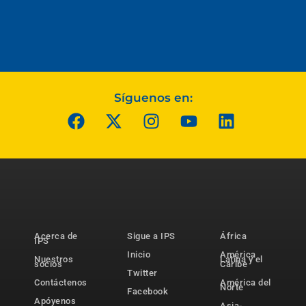
Síguenos en:
Acerca de
Sigue a IPS
África
IPS
Inicio
América
Nuestros
Latina y el
socios
Caribe
Twitter
Contáctenos
América del
Norte
Facebook
Apóyenos
Asia-