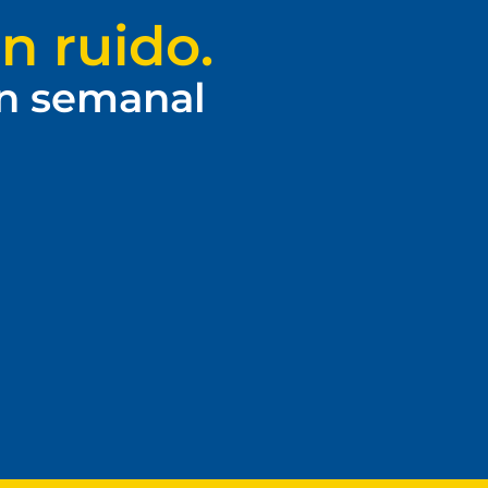
n ruido.
ín semanal