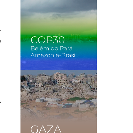
,
n
s