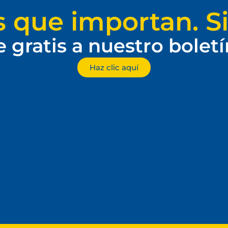
s que importan. Si
e gratis a nuestro bolet
Haz clic aquí