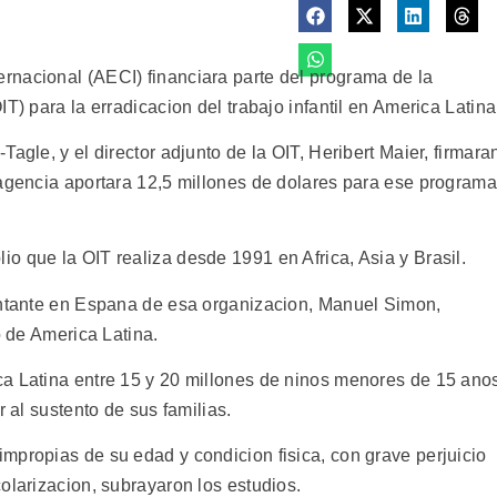
rnacional (AECI) financiara parte del programa de la
T) para la erradicacion del trabajo infantil en America Latina
agle, y el director adjunto de la OIT, Heribert Maier, firmara
 agencia aportara 12,5 millones de dolares para ese programa
o que la OIT realiza desde 1991 en Africa, Asia y Brasil.
entante en Espana de esa organizacion, Manuel Simon,
o de America Latina.
ca Latina entre 15 y 20 millones de ninos menores de 15 ano
r al sustento de sus familias.
mpropias de su edad y condicion fisica, con grave perjuicio
olarizacion, subrayaron los estudios.