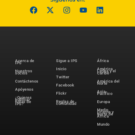
Acerca de
Sigue a IPS
África
IPS
Inicio
América
Nuestros
Latina y el
socios
Caribe
Twitter
Contáctenos
América del
Norte
Facebook
Apóyenos
Asia-
Flickr
Pacífico
¿Quieres
publicar
Reglas de
notas de
Europa
comunidad
IPS?
Medio
Oriente y
Norte de
África
Mundo