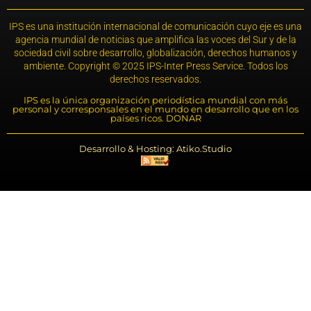
IPS es una institución internacional de comunicación cuyo eje es una
agencia mundial de noticias que amplifica las voces del Sur y de la
sociedad civil sobre desarrollo, globalización, derechos humanos y
ambiente. Copyright © 2025 IPS-Inter Press Service. Todos los
derechos reservados.
IPS es la única organización periodística mundial con más
personal y corresponsales en el mundo en desarrollo que en los
países ricos. DONAR
Desarrollo & Hosting: Atiko.Studio