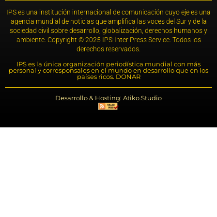
IPS es una institución internacional de comunicación cuyo eje es una
agencia mundial de noticias que amplifica las voces del Sur y de la
sociedad civil sobre desarrollo, globalización, derechos humanos y
ambiente. Copyright © 2025 IPS-Inter Press Service. Todos los
derechos reservados.
IPS es la única organización periodística mundial con más
personal y corresponsales en el mundo en desarrollo que en los
países ricos. DONAR
Desarrollo & Hosting: Atiko.Studio