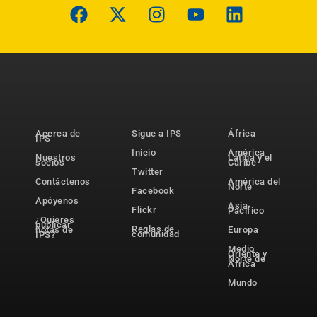
Acerca de
Sigue a IPS
África
IPS
Inicio
América
Nuestros
Latina y el
socios
Caribe
Twitter
Contáctenos
América del
Norte
Facebook
Apóyenos
Asia-
Flickr
Pacífico
¿Quieres
publicar
Reglas de
notas de
Europa
comunidad
IPS?
Medio
Oriente y
Norte de
África
Mundo