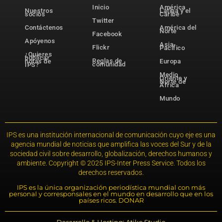
Inicio
América
Nuestros
Latina y el
socios
Caribe
Twitter
Contáctenos
América del
Norte
Facebook
Apóyenos
Asia-
Flickr
Pacífico
¿Quieres
publicar
Reglas de
notas de
Europa
comunidad
IPS?
Medio
Oriente y
Norte de
África
Mundo
IPS es una institución internacional de comunicación cuyo eje es una
agencia mundial de noticias que amplifica las voces del Sur y de la
sociedad civil sobre desarrollo, globalización, derechos humanos y
ambiente. Copyright © 2025 IPS-Inter Press Service. Todos los
derechos reservados.
IPS es la única organización periodística mundial con más
personal y corresponsales en el mundo en desarrollo que en los
países ricos. DONAR