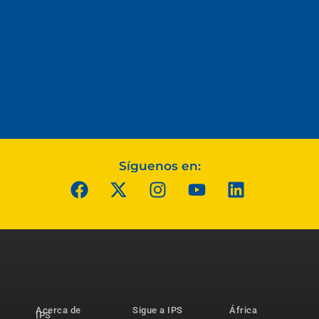
Síguenos en:
Acerca de
Sigue a IPS
África
IPS