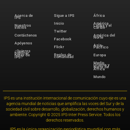
Acerca de
Sigue a IPS
África
IPS
Inicio
América
Nuestros
Latina y el
socios
Caribe
Twitter
Contáctenos
América del
Norte
Facebook
Apóyenos
Asia-
Flickr
Pacífico
¿Quieres
publicar
Reglas de
notas de
Europa
comunidad
IPS?
Medio
Oriente y
Norte de
África
Mundo
IPS es una institución internacional de comunicación cuyo eje es una
agencia mundial de noticias que amplifica las voces del Sur y de la
sociedad civil sobre desarrollo, globalización, derechos humanos y
ambiente. Copyright © 2025 IPS-Inter Press Service. Todos los
derechos reservados.
IPS es la única organización periodística mundial con más