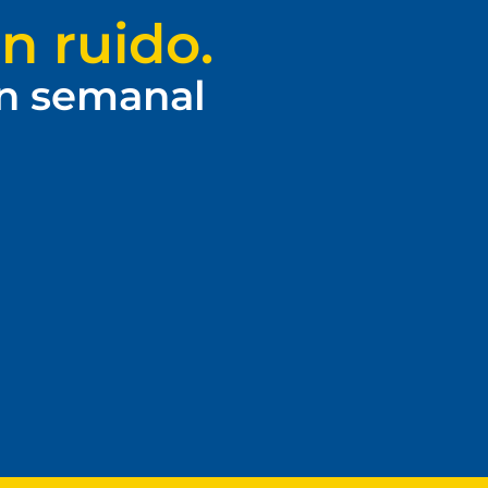
n ruido.
ín semanal