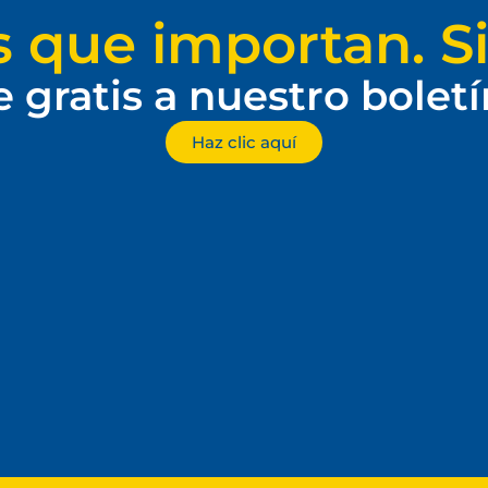
s que importan. Si
e gratis a nuestro bolet
Haz clic aquí