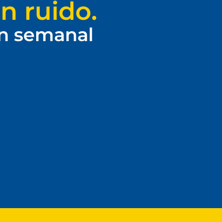
n ruido.
ín semanal