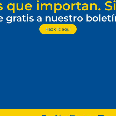
s que importan. Si
e gratis a nuestro bolet
Haz clic aquí