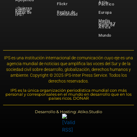
Asia-
Flickr
Pacífico
¿Quieres
publicar
Reglas de
notas de
Europa
comunidad
IPS?
Medio
Oriente y
Norte de
África
Mundo
IPS es una institución internacional de comunicación cuyo eje es una
agencia mundial de noticias que amplifica las voces del Sur y de la
sociedad civil sobre desarrollo, globalización, derechos humanos y
ambiente. Copyright © 2025 IPS-Inter Press Service. Todos los
derechos reservados.
IPS es la única organización periodística mundial con más
personal y corresponsales en el mundo en desarrollo que en los
países ricos. DONAR
Desarrollo & Hosting: Atiko.Studio