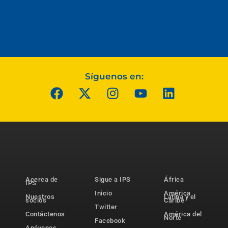
Síguenos en:
Acerca de
Sigue a IPS
África
IPS
Inicio
América
Nuestros
Latina y el
socios
Caribe
Twitter
Contáctenos
América del
Norte
Facebook
Apóyenos