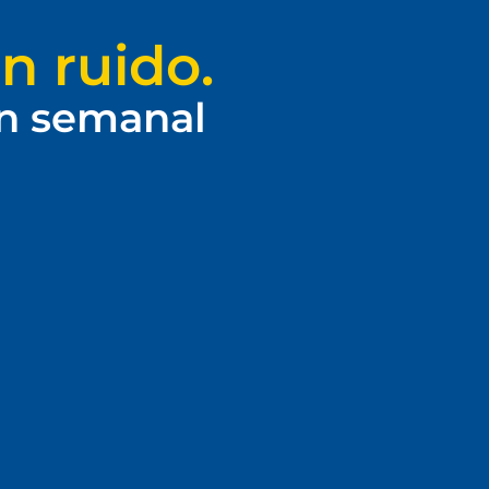
n ruido.
ín semanal