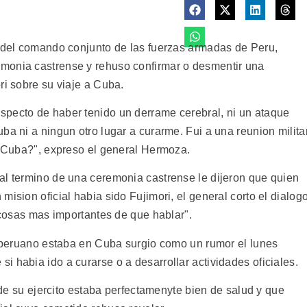
e del comando conjunto de las fuerzas armadas de Peru,
monia castrense y rehuso confirmar o desmentir una
ri sobre su viaje a Cuba.
specto de haber tenido un derrame cerebral, ni un ataque
ba ni a ningun otro lugar a curarme. Fui a una reunion milita
 a Cuba?", expreso el general Hermoza.
al termino de una ceremonia castrense le dijeron que quien
ision oficial habia sido Fujimori, el general corto el dialog
y cosas mas importantes de que hablar".
ar peruano estaba en Cuba surgio como un rumor el lunes
 habia ido a curarse o a desarrollar actividades oficiales.
e de su ejercito estaba perfectamenyte bien de salud y que