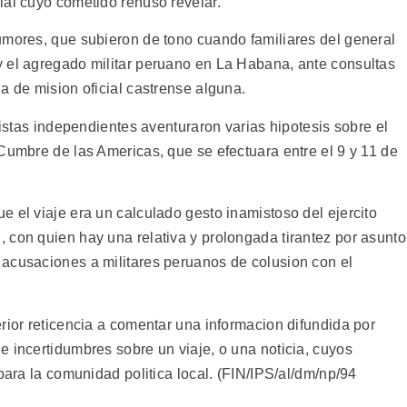
ial cuyo cometido rehuso revelar.
umores, que subieron de tono cuando familiares del general
 el agregado militar peruano en La Habana, ante consultas
a de mision oficial castrense alguna.
listas independientes aventuraron varias hipotesis sobre el
Cumbre de las Americas, que se efectuara entre el 9 y 11 de
 el viaje era un calculado gesto inamistoso del ejercito
 con quien hay una relativa y prolongada tirantez por asunto
acusaciones a militares peruanos de colusion con el
rior reticencia a comentar una informacion difundida por
 incertidumbres sobre un viaje, o una noticia, cuyos
para la comunidad politica local. (FIN/IPS/al/dm/np/94