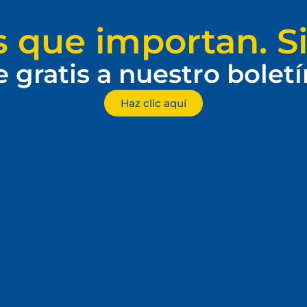
s que importan. Si
e gratis a nuestro bolet
Haz clic aquí