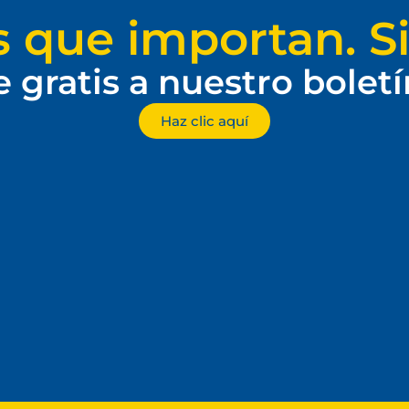
s que importan. Si
e gratis a nuestro bolet
Haz clic aquí