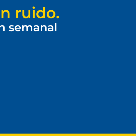
n ruido.
ín semanal