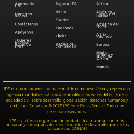
Acerca de
Sigue a IPS
África
IPS
Inicio
América
Nuestros
Latina y el
socios
Caribe
Twitter
Contáctenos
América del
Norte
Facebook
Apóyenos
Asia-
Flickr
Pacífico
¿Quieres
publicar
Reglas de
notas de
Europa
comunidad
IPS?
Medio
Oriente y
Norte de
África
Mundo
IPS es una institución internacional de comunicación cuyo eje es una
agencia mundial de noticias que amplifica las voces del Sur y de la
sociedad civil sobre desarrollo, globalización, derechos humanos y
ambiente. Copyright © 2025 IPS-Inter Press Service. Todos los
derechos reservados.
IPS es la única organización periodística mundial con más
personal y corresponsales en el mundo en desarrollo que en los
países ricos. DONAR