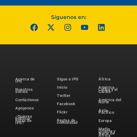
Síguenos en:
Acerca de
Sigue a IPS
África
IPS
Inicio
América
Nuestros
Latina y el
socios
Caribe
Twitter
Contáctenos
América del
Norte
Facebook
Apóyenos
Asia-
Flickr
Pacífico
¿Quieres
publicar
Reglas de
notas de
Europa
comunidad
IPS?
Medio
Oriente y
Norte de
África